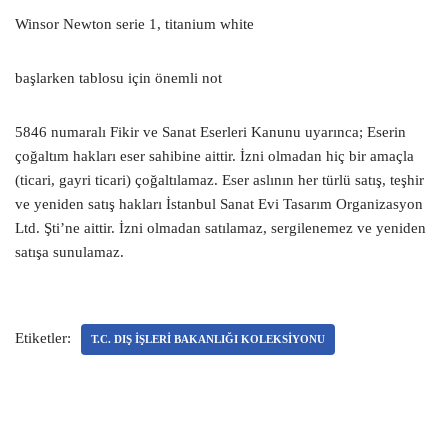
Winsor Newton serie 1, titanium white
başlarken tablosu için önemli not
5846 numaralı Fikir ve Sanat Eserleri Kanunu uyarınca; Eserin
çoğaltım hakları eser sahibine aittir. İzni olmadan hiç bir amaçla
(ticari, gayri ticari) çoğaltılamaz. Eser aslının her türlü satış, teşhir
ve yeniden satış hakları İstanbul Sanat Evi Tasarım Organizasyon
Ltd. Şti’ne aittir. İzni olmadan satılamaz, sergilenemez ve yeniden
satışa sunulamaz.
Etiketler:
T.C. DIŞ İŞLERI BAKANLIĞI KOLEKSIYONU