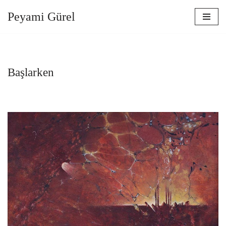
Peyami Gürel
İçeriğe
geç
Başlarken