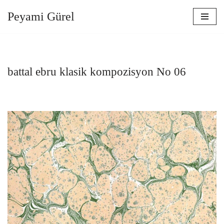
Peyami Gürel
İçeriğe
geç
battal ebru klasik kompozisyon No 06