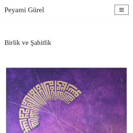
Peyami Gürel
İçeriğe
geç
Birlik ve Şahitlik