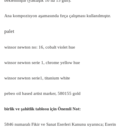
beklenmiştir (yaklaşık 10 ila 15 gün).
Ana kompozisyon aşamasında fırça çalışması kullanılmıştır.
palet
winsor newton no: 16, cobalt violet hue
winsor newton serie 1, chrome yellow hue
winsor newton serie1, titanium white
pebeo oil based artist marker, 580155 gold
birlik ve şahitlik tablosu için Önemli Not:
5846 numaralı Fikir ve Sanat Eserleri Kanunu uyarınca; Eserin