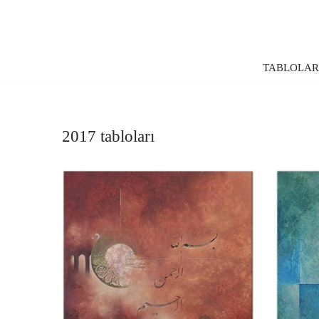
İçeriğe
geç
TABLOLA
2017 tabloları