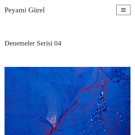
Peyami Gürel
İçeriğe
geç
Denemeler Serisi 04