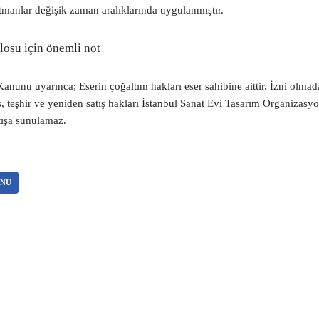
manlar değişik zaman aralıklarında uygulanmıştır.
losu için önemli not
anunu uyarınca; Eserin çoğaltım hakları eser sahibine aittir. İzni olmadan
ış, teşhir ve yeniden satış hakları İstanbul Sanat Evi Tasarım Organizasyon
tışa sunulamaz.
ONU