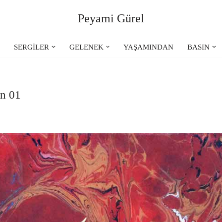
Peyami Gürel
R
SERGİLER
GELENEK
YAŞAMINDAN
BASIN
on 01