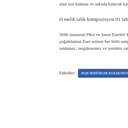
olan son katman ve arkada kalacak kat
el melik talik kompozisyon 01 tab
5846 numaralı Fikir ve Sanat Eserleri K
çoğaltılamaz.Eser aslının her türlü sat
satılamaz, sergilenemez ve yeniden sa
Etiketler:
AYŞE BÖHÜRLER KOLEKSIY