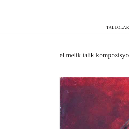
İçeriğe
geç
TABLOLA
el melik talik kompozisy