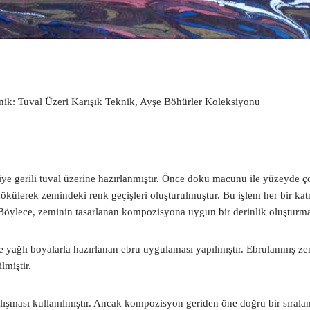
nik: Tuval Üzeri Karışık Teknik, Ayşe Böhürler Koleksiyonu
ye gerili tuval üzerine hazırlanmıştır. Önce doku macunu ile yüzeyde ço
 dökülerek zemindeki renk geçişleri oluşturulmuştur. Bu işlem her bir
. Böylece, zeminin tasarlanan kompozisyona uygun bir derinlik oluşturma
ne yağlı boyalarla hazırlanan ebru uygulaması yapılmıştır. Ebrulanmış 
miştir.
şması kullanılmıştır. Ancak kompozisyon geriden öne doğru bir sıralam