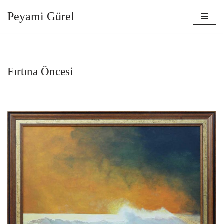
Peyami Gürel
İçeriğe
geç
Fırtına Öncesi