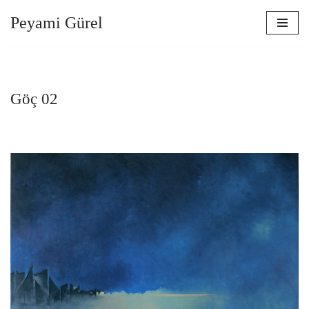
Peyami Gürel
İçeriğe
geç
Göç 02