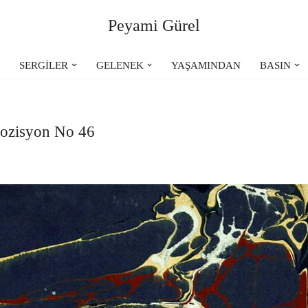
Peyami Gürel
R
SERGİLER
GELENEK
YAŞAMINDAN
BASIN
pozisyon No 46