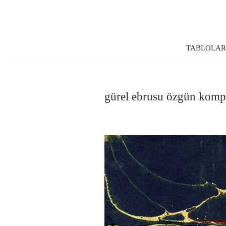
İçeriğe
geç
TABLOLA
gürel ebrusu özgün kom