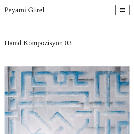
Peyami Gürel
İçeriğe
geç
Hamd Kompozisyon 03