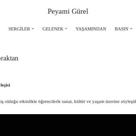
Peyami Gürel
R
SERGİLER
GELENEK
YAŞAMINDAN
BASIN
praktan
eşisi
 olduğu etkinlikte öğrencilerle sanat, kültür ve yaşam üzerine söyleşti