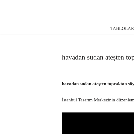
İçeriğe
geç
TABLOLA
havadan sudan ateşten to
havadan sudan ateşten topraktan söyl
İstanbul Tasarım Merkezinin düzenlemiş