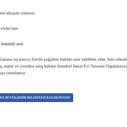
nt alizarin crimson
violet hue
n önemli not
anunu uyarınca; Eserin çoğaltım hakları eser sahibine aittir. İzni olmadan
ış, teşhir ve yeniden satış hakları İstanbul Sanat Evi Tasarım Organizasyo
tışa sunulamaz.
BUL BÜYÜKŞEHIR BELEDIYESI KOLEKSIYONU