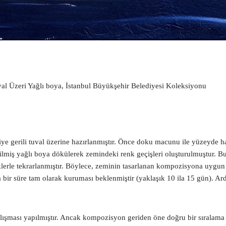
al Üzeri Yağlı boya, İstanbul Büyükşehir Belediyesi Koleksiyonu
e gerili tuval üzerine hazırlanmıştır. Önce doku macunu ile yüzeyde ha
eltilmiş yağlı boya dökülerek zemindeki renk geçişleri oluşturulmuştur. 
erle tekrarlanmıştır. Böylece, zeminin tasarlanan kompozisyona uygun bi
bir süre tam olarak kuruması beklenmiştir (yaklaşık 10 ila 15 gün). A
şması yapılmıştır. Ancak kompozisyon geriden öne doğru bir sıralama i