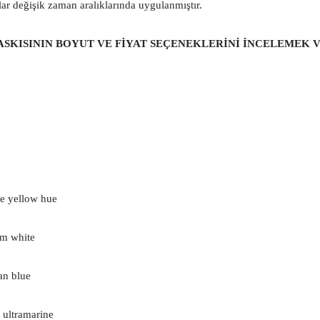
r değişik zaman aralıklarında uygulanmıştır.
ASKISININ
BOYUT VE FİYAT SEÇENEKLERİNİ İNCELEMEK V
e yellow hue
um white
an blue
 ultramarine