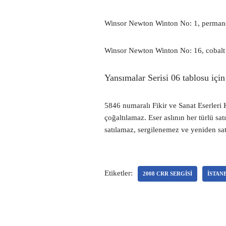
Winsor Newton Winton No: 1, permane
Winsor Newton Winton No: 16, cobalt 
Yansımalar Serisi 06 tablosu içi
5846 numaralı Fikir ve Sanat Eserleri K
çoğaltılamaz. Eser aslının her türlü sat
satılamaz, sergilenemez ve yeniden sa
Etiketler:
2008 CRR SERGISI
İSTAN