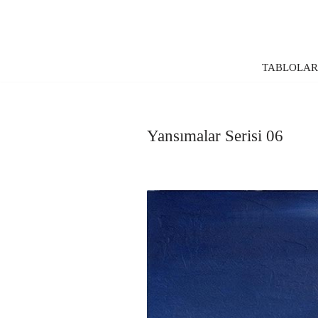
İçeriğe
geç
TABLOLA
Yansımalar Serisi 06