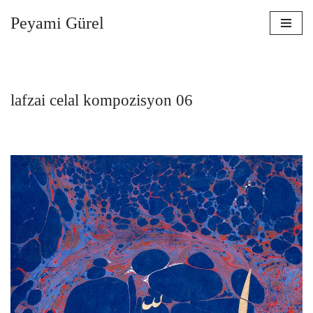
Peyami Gürel
İçeriğe
geç
lafzai celal kompozisyon 06