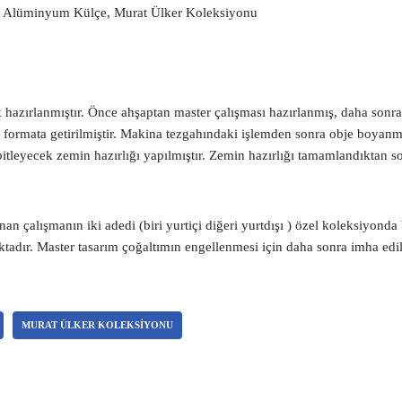
0, Alüminyum Külçe, Murat Ülker Koleksiyonu
hazırlanmıştır. Önce ahşaptan master çalışması hazırlanmış, daha sonra
formata getirilmiştir. Makina tezgahındaki işlemden sonra obje boyanma
itleyecek zemin hazırlığı yapılmıştır. Zemin hazırlığı tamamlandıktan s
lanan çalışmanın iki adedi (biri yurtiçi diğeri yurtdışı ) özel koleksiyon
dır. Master tasarım çoğaltımın engellenmesi için daha sonra imha edil
MURAT ÜLKER KOLEKSIYONU