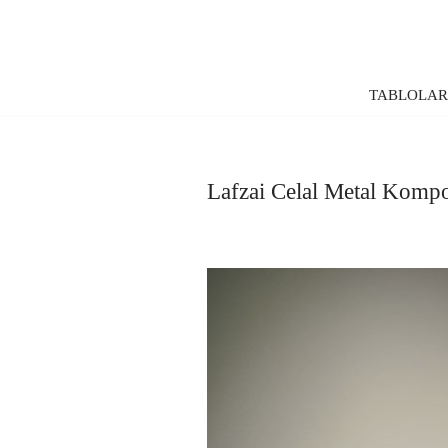
İçeriğe
geç
TABLOLA
Lafzai Celal Metal Komp