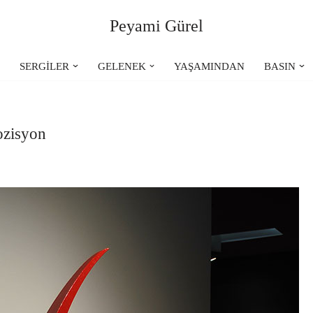
Peyami Gürel
R
SERGİLER
GELENEK
YAŞAMINDAN
BASIN
ozisyon