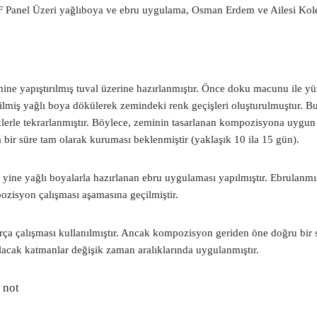
 Panel Üzeri yağlıboya ve ebru uygulama, Osman Erdem ve Ailesi Kol
ne yapıştırılmış tuval üzerine hazırlanmıştır. Önce doku macunu ile y
eltilmiş yağlı boya dökülerek zemindeki renk geçişleri oluşturulmuştur. 
erle tekrarlanmıştır. Böylece, zeminin tasarlanan kompozisyona uygun bi
bir süre tam olarak kuruması beklenmiştir (yaklaşık 10 ila 15 gün).
 yine yağlı boyalarla hazırlanan ebru uygulaması yapılmıştır. Ebrulanmı
zisyon çalışması aşamasına geçilmiştir.
a çalışması kullanılmıştır. Ancak kompozisyon geriden öne doğru bir s
acak katmanlar değişik zaman aralıklarında uygulanmıştır.
 not