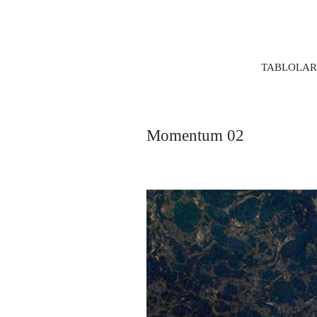
İçeriğe
geç
TABLOLA
Momentum 02