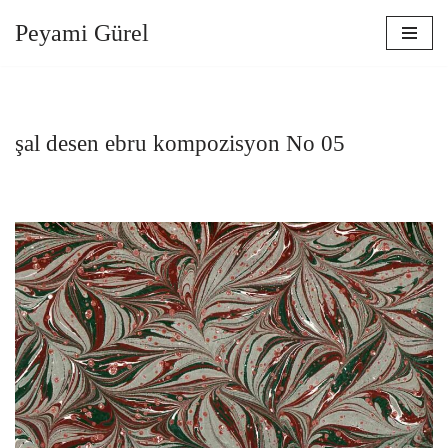
Peyami Gürel
İçeriğe
geç
şal desen ebru kompozisyon No 05