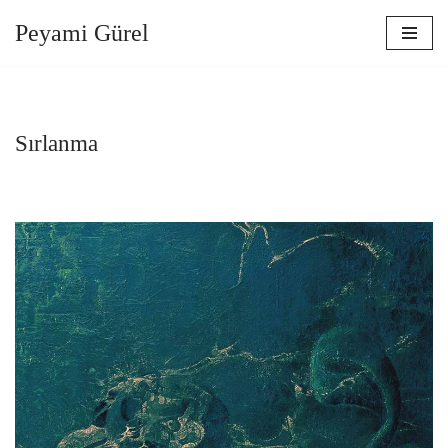
Peyami Gürel
İçeriğe
geç
Sırlanma