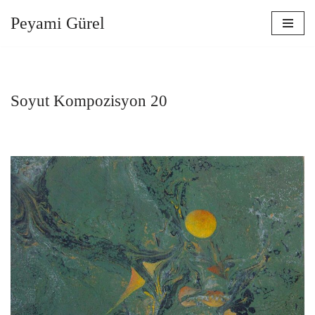
Peyami Gürel
İçeriğe
geç
Soyut Kompozisyon 20