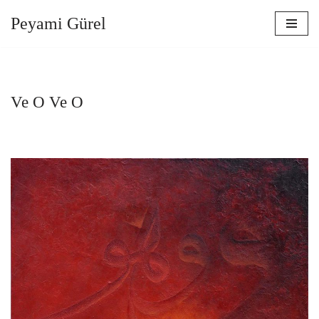
Peyami Gürel
İçeriğe
geç
Ve O Ve O