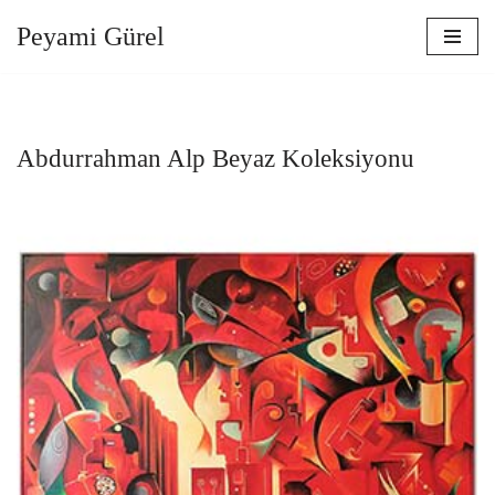
Peyami Gürel
İçeriğe
geç
Abdurrahman Alp Beyaz Koleksiyonu